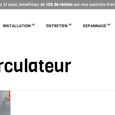
 au 31 Aout, bénéficiez de
10€ de remise
sur nos contrats d'ent
INSTALLATION
ENTRETIEN
DEPANNAGE
irculateur