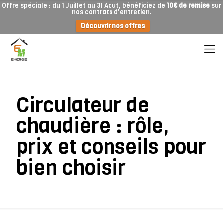
Offre spéciale : du 1 Juillet au 31 Aout, bénéficiez de
10€ de remise
sur
nos contrats d'entretien.
Découvrir nos offres
Circulateur de
chaudière : rôle,
prix et conseils pour
bien choisir