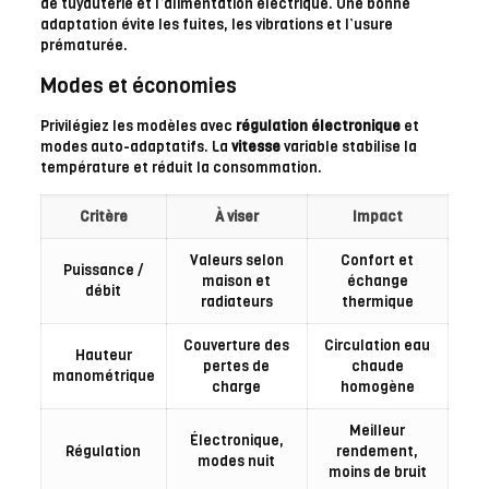
de tuyauterie et l’alimentation électrique. Une bonne
adaptation évite les fuites, les vibrations et l’usure
prématurée.
Modes et économies
Privilégiez les modèles avec
régulation électronique
et
modes auto-adaptatifs. La
vitesse
variable stabilise la
température et réduit la consommation.
Critère
À viser
Impact
Valeurs selon
Confort et
Puissance /
maison et
échange
débit
radiateurs
thermique
Couverture des
Circulation eau
Hauteur
pertes de
chaude
manométrique
charge
homogène
Meilleur
Électronique,
Régulation
rendement,
modes nuit
moins de bruit