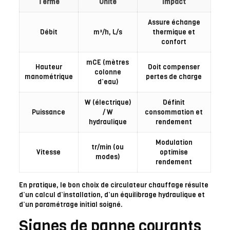
Terme
Unité
Impact
Assure échange
Débit
m³/h, L/s
thermique et
confort
mCE (mètres
Hauteur
Doit compenser
colonne
manométrique
pertes de charge
d’eau)
W (électrique)
Définit
Puissance
/ W
consommation et
hydraulique
rendement
Modulation
tr/min (ou
Vitesse
optimise
modes)
rendement
En pratique, le bon choix de circulateur chauffage résulte
d’un calcul d’installation, d’un équilibrage hydraulique et
d’un paramétrage initial soigné.
Signes de panne courants