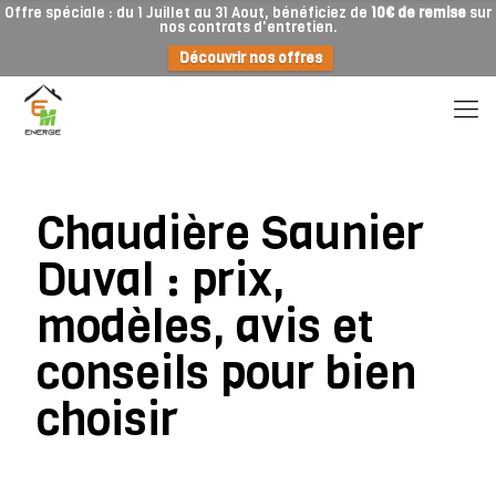
Offre spéciale : du 1 Juillet au 31 Aout, bénéficiez de
10€ de remise
sur
nos contrats d'entretien.
Découvrir nos offres
Chaudière Saunier
Duval : prix,
modèles, avis et
conseils pour bien
choisir