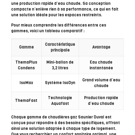
une production rapide d’eau chaude. Sa conception
compacte n’enlève rien à sa performance, ce qui en fait
une solution idéale pour les espaces restreints.
Pour mieux comprendre les différences entre ces
gammes, voici un tableau comparatif :
Caractéristique
Gamme
Avantage
principale
ThemaPlus
Mini-ballon de
Eau chaude
Condens
3,2 litres
instantanée
Grand volume d’eau
IsoMax
Système IsoDyn
chaude
Technologie
Production rapide
ThemaFast
Aquafast
d’eau chaude
Chaque gamme de chaudières gaz Saunier Duval est
conçue pour répondre à des besoins spécifiques, offrant
ainsi une solution adaptée à chaque type de logement.
Que vous recherchiez un confort sanitaire optimal, une