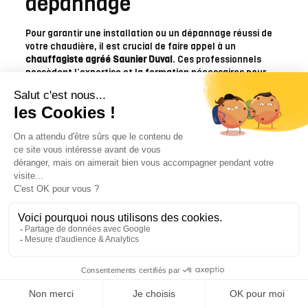
dépannage
Pour garantir une installation ou un dépannage réussi de
votre chaudière, il est crucial de faire appel à un
chauffagiste agréé Saunier Duval
. Ces professionnels
possèdent l’expertise et la formation nécessaires pour
travailler sur les chaudières Saunier Duval, assurant ainsi
une intervention de qualité.
Un chauffagiste agréé Saunier Duval offre plusieurs
avantages, notamment :
Une expertise spécifique sur les produits Saunier
Duval
Une garantie sur les interventions effectuées
Des conseils personnalisés pour l’entretien et
l’optimisation de votre chaudière
Pourquoi choisir un chauffagiste agréé
Saunier Duval
Choisir un chauffagiste agréé Saunier Duval, c’est
s’assurer que votre chaudière est installée ou réparée