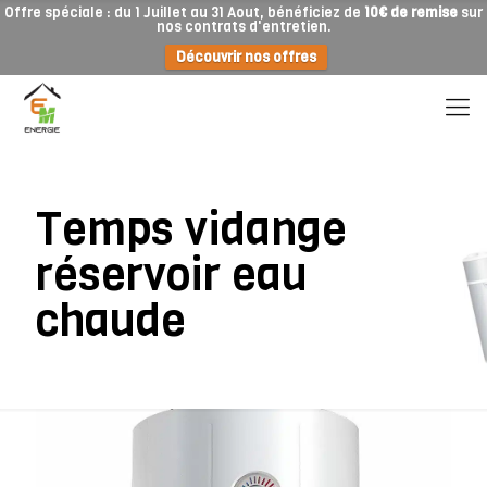
Offre spéciale : du 1 Juillet au 31 Aout, bénéficiez de
10€ de remise
sur
nos contrats d'entretien.
Découvrir nos offres
Temps vidange
réservoir eau
chaude