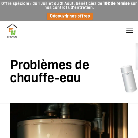
Offre spéciale : du 1 Juillet au 31 Aout, bénéficiez de
10€ de remise
sur
nos contrats d'entretien.
Découvrir nos offres
Problèmes de
chauffe-eau