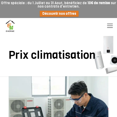
Offre spéciale : du 1 Juillet au 31 Aout, bénéficiez de
10€ de remise
sur
nos contrats d'entretien.
Découvrir nos offres
Prix climatisation