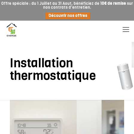
Offre spéciale : du 1 Juillet au 31 Aout, bénéficiez de
10€ de remise
sur
nos contrats d'entretien.
Découvrir nos offres
Installation
thermostatique