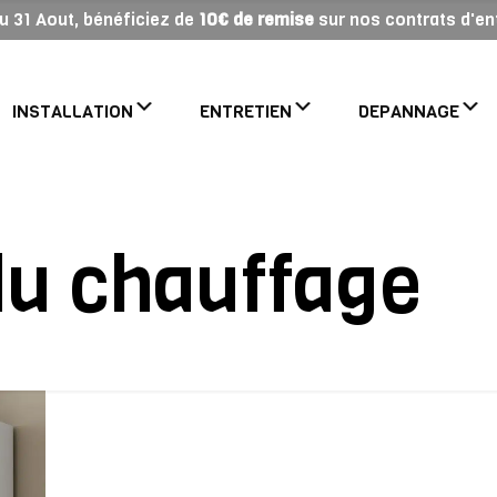
 au 31 Aout, bénéficiez de
10€ de remise
sur nos contrats d'ent
INSTALLATION
ENTRETIEN
DEPANNAGE
 du chauffage