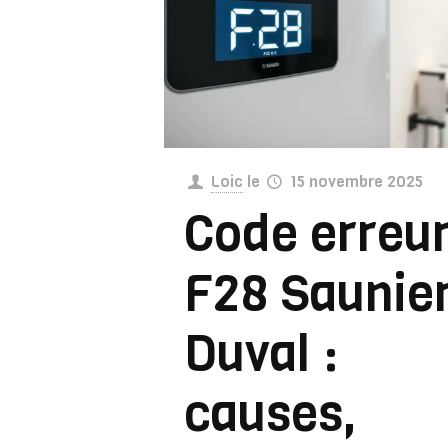
Loic
le
15 novembre 2025
Code erreu
F28 Saunie
Duval :
causes,