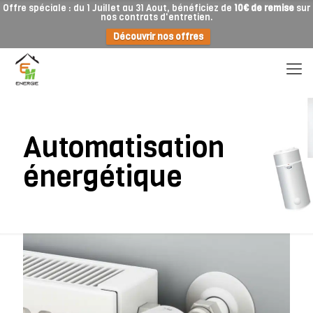
Offre spéciale : du 1 Juillet au 31 Aout, bénéficiez de
10€ de remise
sur
nos contrats d'entretien.
Découvrir nos offres
Automatisation
énergétique