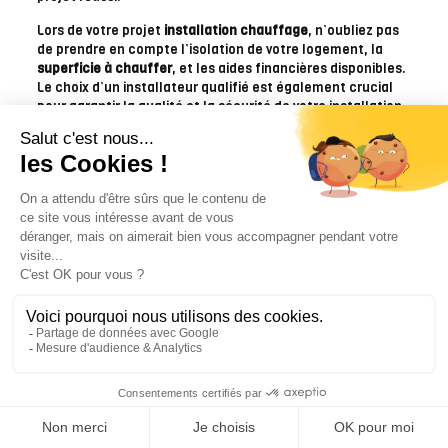
Lors de votre projet
installation chauffage
, n’oubliez pas
de prendre en compte l’isolation de votre logement, la
superficie à chauffer
, et les aides financières disponibles.
Le choix d’un installateur qualifié est également crucial
pour garantir la qualité et la sécurité de votre installation.
En résumé, un projet
installation chauffage
réussi
nécessite une planification minutieuse, une bonne
compréhension de vos besoins, et une exécution
soigneuse. En suivant ces conseils et en étant attentif aux
détails, vous pourrez profiter d’un système de chauffage
efficace et économique.
FAQ
Quels sont les différents types de
systèmes de chauffage disponibles pour
une maison ?
Il existe plusieurs types de systèmes de chauffage,
notamment le chauffage central, le chauffage au sol, les