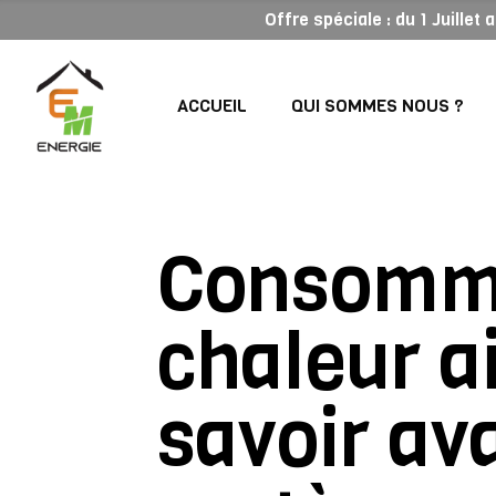
Offre spéciale : du 1 Juillet
ACCUEIL
QUI SOMMES NOUS ?
Consomma
chaleur ai
savoir ava