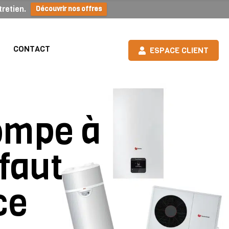
retien.
Découvrir nos offres
CONTACT
ESPACE CLIENT
ompe à
 faut
ce