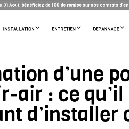
 au 31 Aout, bénéficiez de
10€ de remise
sur nos contrats d'ent
INSTALLATION
ENTRETIEN
DEPANNAGE
tion d’une p
r-air : ce qu’il
nt d’installer 