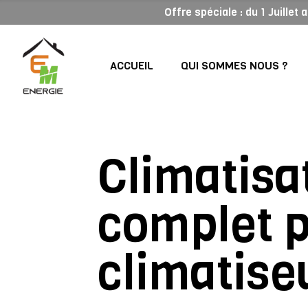
Offre spéciale : du 1 Juillet
ACCUEIL
QUI SOMMES NOUS ?
Climatisa
complet p
climatise