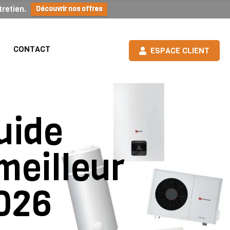
retien.
Découvrir nos offres
CONTACT
ESPACE CLIENT
uide
meilleur
2026