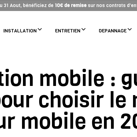
 au 31 Aout, bénéficiez de
10€ de remise
sur nos contrats d'ent
INSTALLATION
ENTRETIEN
DEPANNAGE
tion mobile : g
our choisir le 
ur mobile en 