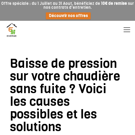
Offre spéciale : du 1 Juillet au 31 Aout, bénéficiez de
10€ de remise
sur
nos contrats d'entretien.
Découvrir nos offres
Baisse de pression
sur votre chaudière
sans fuite ? Voici
les causes
possibles et les
solutions